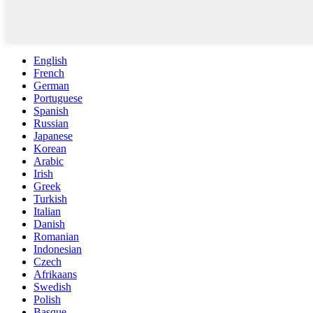
English
French
German
Portuguese
Spanish
Russian
Japanese
Korean
Arabic
Irish
Greek
Turkish
Italian
Danish
Romanian
Indonesian
Czech
Afrikaans
Swedish
Polish
Basque