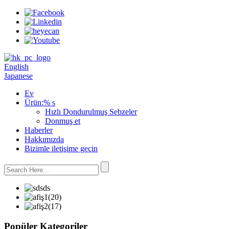
English
Japanese
Ev
Ürün:% s
Hızlı Dondurulmuş Sebzeler
Donmuş et
Haberler
Hakkımızda
Bizimle iletişime geçin
Popüler Kategoriler