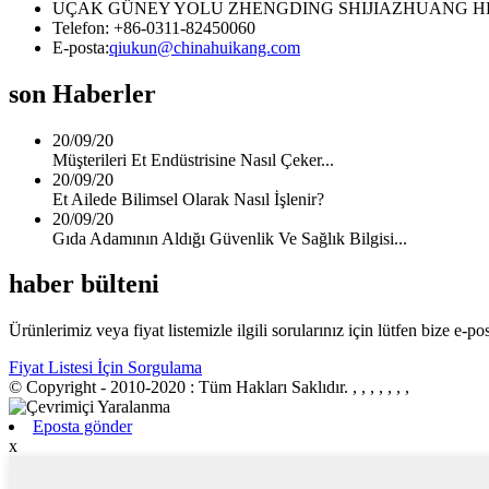
UÇAK GÜNEY YOLU ZHENGDING SHIJIAZHUANG HE
Telefon: +86-0311-82450060
E-posta:
qiukun@chinahuikang.com
son Haberler
20/09/20
Müşterileri Et Endüstrisine Nasıl Çeker...
20/09/20
Et Ailede Bilimsel Olarak Nasıl İşlenir?
20/09/20
Gıda Adamının Aldığı Güvenlik Ve Sağlık Bilgisi...
haber bülteni
Ürünlerimiz veya fiyat listemizle ilgili sorularınız için lütfen bize e-po
Fiyat Listesi İçin Sorgulama
© Copyright - 2010-2020 : Tüm Hakları Saklıdır.
, , , , , , ,
Eposta gönder
x